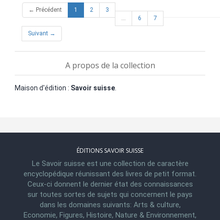
(current)
← Précédent
1
2
3
…
6
7
Suivant →
A propos de la collection
Maison d'édition :
Savoir suisse
.
ÉDITIONS SAVOIR SUISSE
Le Savoir suisse est une collection de caractère
encyclopédique réunissant des livres de petit format.
Ceux-ci donnent le dernier état des connaissances
sur toutes sortes de sujets qui concernent le pays
dans les domaines suivants: Arts & culture,
Economie, Figures, Histoire, Nature & Environnement,