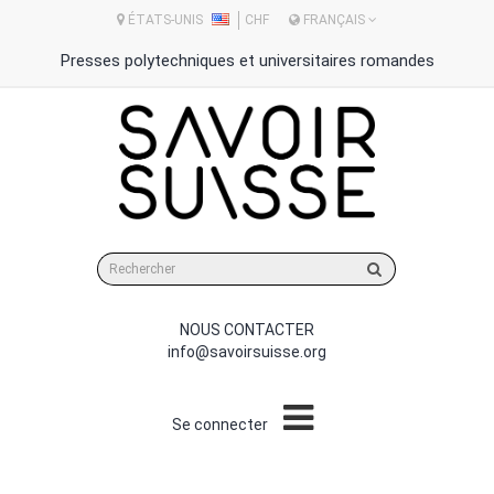
ÉTATS-UNIS
CHF
FRANÇAIS
Presses polytechniques et universitaires romandes
Rechercher
sur
le
site
NOUS CONTACTER
info@savoirsuisse.org
Se connecter