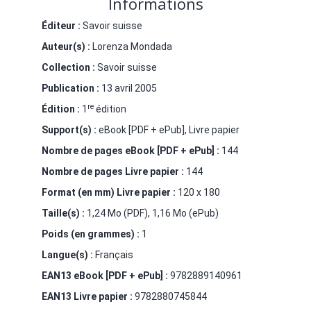
Informations
Éditeur :
Savoir suisse
Auteur(s) :
Lorenza Mondada
Collection :
Savoir suisse
Publication :
13 avril 2005
re
Édition :
1
édition
Support(s) :
eBook [PDF + ePub], Livre papier
Nombre de pages
eBook [PDF + ePub]
:
144
Nombre de pages
Livre papier
:
144
Format (en mm)
Livre papier
:
120 x 180
Taille(s) :
1,24 Mo (PDF), 1,16 Mo (ePub)
Poids (en grammes) :
1
Langue(s) :
Français
EAN13 eBook [PDF + ePub] :
9782889140961
EAN13 Livre papier :
9782880745844