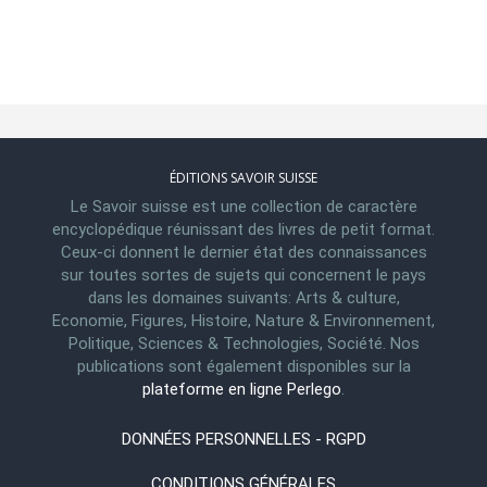
ÉDITIONS SAVOIR SUISSE
Le Savoir suisse est une collection de caractère
encyclopédique réunissant des livres de petit format.
Ceux-ci donnent le dernier état des connaissances
sur toutes sortes de sujets qui concernent le pays
dans les domaines suivants: Arts & culture,
Economie, Figures, Histoire, Nature & Environnement,
Politique, Sciences & Technologies, Société. Nos
publications sont également disponibles sur la
plateforme en ligne Perlego
.
DONNÉES PERSONNELLES - RGPD
CONDITIONS GÉNÉRALES