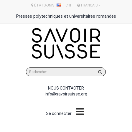
ÉTATS-UNIS
CHF
FRANÇAIS
Presses polytechniques et universitaires romandes
Rechercher
sur
le
site
NOUS CONTACTER
info@savoirsuisse.org
Se connecter