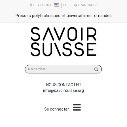
ÉTATS-UNIS
CHF
FRANÇAIS
Presses polytechniques et universitaires romandes
Rechercher
sur
le
site
NOUS CONTACTER
info@savoirsuisse.org
Se connecter