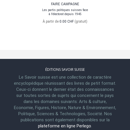
FAIRE CAMPAGNE
Les partis politiques suisses face
à l'électorat depuis 1945
À partir de
0.00 CHF
(gratuit)
ÉDITIONS SAVOIR SUISSE
Le Savoir suisse est une collection de caractère
encyclopédique réunissant des livres de petit format.
Ceux-ci donnent le dernier état des connaissances
sur toutes sortes de sujets qui concernent le pays
dans les domaines suivants: Arts & culture,
Economie, Figures, Histoire, Nature & Environnement,
Politique, Sciences & Technologies, Société. Nos
publications sont également disponibles sur la
plateforme en ligne Perlego
.