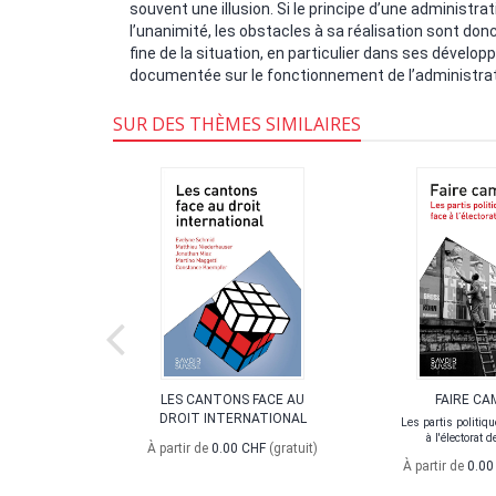
souvent une illusion. Si le principe d’une administra
l’unanimité, les obstacles à sa réalisation sont don
fine de la situation, en particulier dans ses dével
documentée sur le fonctionnement de l’administrat
SUR DES THÈMES SIMILAIRES
OLITIQUE
LES CANTONS FACE AU
FAIRE CA
IRE
DROIT INTERNATIONAL
Les partis politiq
à l'électorat 
x turbulences
À partir de
0.00 CHF
(gratuit)
es
À partir de
0.00
90 CHF