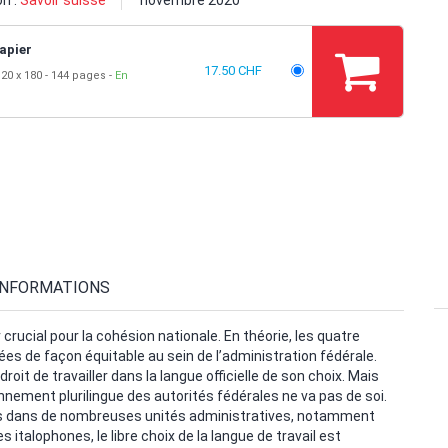
on :
Savoir suisse
novembre 2020
apier
17.50 CHF
20 x 180
144 pages
En
INFORMATIONS
crucial pour la cohésion nationale. En théorie, les quatre
s de façon équitable au sein de l’administration fédérale.
it de travailler dans la langue officielle de son choix. Mais
onnement plurilingue des autorités fédérales ne va pas de soi.
es dans de nombreuses unités administratives, notamment
s italophones, le libre choix de la langue de travail est