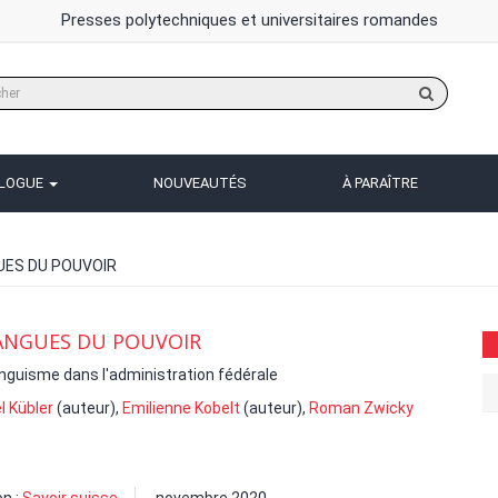
Presses polytechniques et universitaires romandes
Rechercher
sur
le
site
ALOGUE
NOUVEAUTÉS
À PARAÎTRE
UES DU POUVOIR
ANGUES DU POUVOIR
linguisme dans l'administration fédérale
l Kübler
(auteur),
Emilienne Kobelt
(auteur),
Roman Zwicky