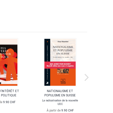
D'INTÉRÊT ET
NATIONALISME ET
L'IMPOS
 POLITIQUE
POPULISME EN SUISSE
BU
La radicalisation de la nouvelle
L'Etat fédér
 de
9.90 CHF
UDC
é
À partir de
9.90 CHF
À part