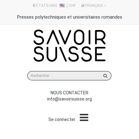
ÉTATS-UNIS
CHF
FRANÇAIS
Presses polytechniques et universitaires romandes
Rechercher
sur
le
site
NOUS CONTACTER
info@savoirsuisse.org
Se connecter