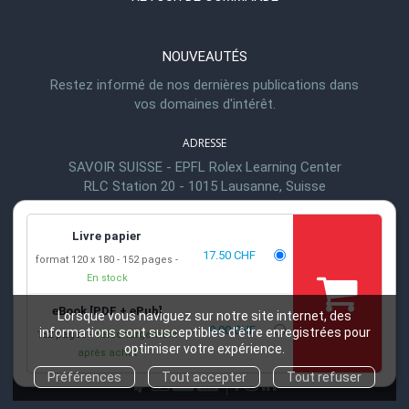
NOUVEAUTÉS
Restez informé de nos dernières publications dans
vos domaines d'intérêt.
ADRESSE
SAVOIR SUISSE - EPFL Rolex Learning Center
RLC Station 20 - 1015 Lausanne, Suisse
TÉL.
+41 (0)21 693 21 30
Livre papier
17.50 CHF
EMAIL
format 120 x 180
152 pages
En stock
info@savoirsuisse.org
HEURES D'OUVERTURE
eBook [PDF + ePub]
Lorsque vous naviguez sur notre site internet, des
9.90 CHF
informations sont susceptibles d'être enregistrées pour
Lu-Ve 8h00 - 17h00
152 pages
Téléchargement
optimiser votre expérience.
après achat
Préférences
Tout accepter
Tout refuser