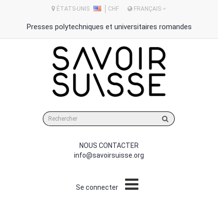
ÉTATS-UNIS
CHF
FRANÇAIS
Presses polytechniques et universitaires romandes
Rechercher
sur
le
site
NOUS CONTACTER
info@savoirsuisse.org
Se connecter