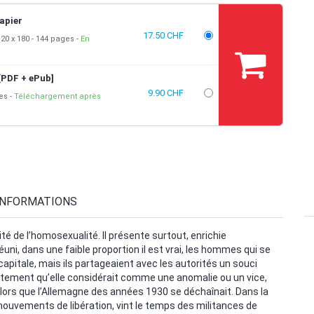
apier
17.50 CHF
20 x 180
144 pages
En
[PDF + ePub]
9.90 CHF
ges
Téléchargement après
INFORMATIONS
aité de l’homosexualité. Il présente surtout, enrichie
éuni, dans une faible proportion il est vrai, les hommes qui se
capitale, mais ils partageaient avec les autorités un souci
portement qu’elle considérait comme une anomalie ou un vice,
alors que l’Allemagne des années 1930 se déchaînait. Dans la
ouvements de libération, vint le temps des militances de