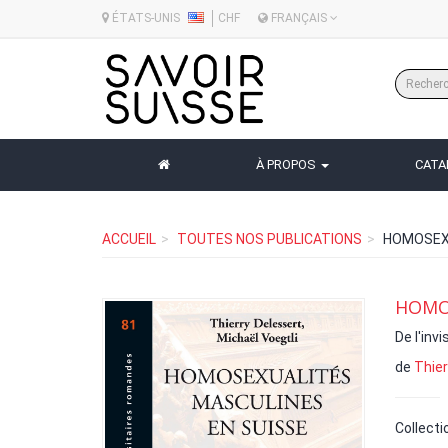
ÉTATS-UNIS
CHF
FRANÇAIS
À PROPOS
CAT
ACCUEIL
TOUTES NOS PUBLICATIONS
HOMOSEXU
HOMOS
De l'invi
de
Thier
Collecti