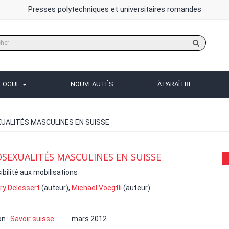
Presses polytechniques et universitaires romandes
Rechercher
sur
le
site
ALOGUE
NOUVEAUTÉS
À PARAÎTRE
ALITÉS MASCULINES EN SUISSE
EXUALITÉS MASCULINES EN SUISSE
sibilité aux mobilisations
ry Delessert
(auteur),
Michaël Voegtli
(auteur)
on :
Savoir suisse
mars 2012