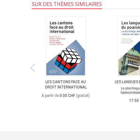
SUR DES THÈMES SIMILAIRES
OLITIQUE
LES CANTONS FACE AU
LES LANGUES 
IRE
DROIT INTERNATIONAL
Le pluriling
l'administrati
x turbulences
À partir de
0.00 CHF
(gratuit)
es
17.50
90 CHF