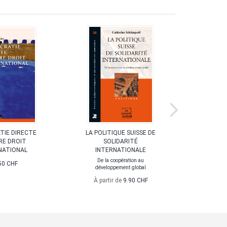
IE DIRECTE
LA POLITIQUE SUISSE DE
L'IMPOS
E DROIT
SOLIDARITÉ
BU
NATIONAL
INTERNATIONALE
L'Etat fédér
é
De la coopération au
50 CHF
développement global
À part
À partir de
9.90 CHF