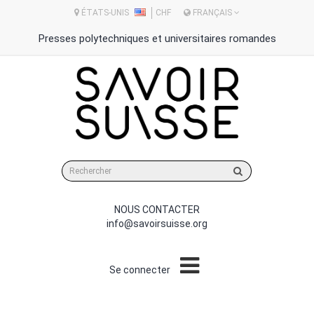
ÉTATS-UNIS
CHF
FRANÇAIS
Presses polytechniques et universitaires romandes
Rechercher
sur
le
site
NOUS CONTACTER
info@savoirsuisse.org
Se connecter