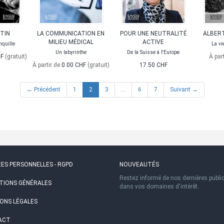
TIN
LA COMMUNICATION EN
POUR UNE NEUTRALITÉ
ALBER
MILIEU MÉDICAL
ACTIVE
nquille
La vi
Un labyrinthe
De la Suisse à l'Europe
HF
(gratuit)
À par
À partir de
0.00 CHF
(gratuit)
17.50 CHF
(current)
← Précédent
1
2
3
…
6
7
Suivant →
ES PERSONNELLES - RGPD
NOUVEAUTÉS
Restez informé de nos dernières publi
TIONS GÉNÉRALES
dans vos domaines d'intérêt.
ONS LÉGALES
ACT