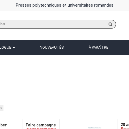
Presses polytechniques et universitaires romandes
Rechercher
sur
le
site
ALOGUE
NOUVEAUTÉS
À PARAÎTRE
es