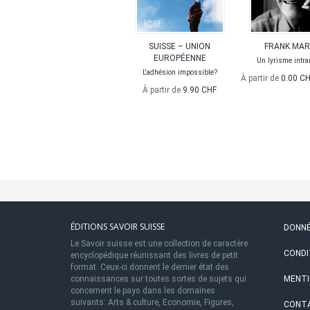
SUISSE – UNION
FRANK MAR
EUROPÉENNE
Un lyrisme intra
L'adhésion impossible?
À partir de
0.00 C
À partir de
9.90 CHF
ÉDITIONS SAVOIR SUISSE
DONNÉ
Le Savoir suisse est une collection de caractère
CONDI
encyclopédique réunissant des livres de petit
format. Ceux-ci donnent le dernier état des
connaissances sur toutes sortes de sujets qui
MENTI
concernent le pays dans les domaines
suivants: Arts & culture, Economie, Figures,
CONT