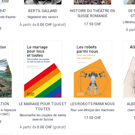
1947
BERTIL GALLAND
HISTOIRE DU THÉÂTRE EN
DE 
SUISSE ROMANDE
ST
nde d'après-
Vagabond des savoirs
Littératu
17.50 CHF
À partir de
0.00 CHF
(gratuit)
F
À par
ATION
LE MARIAGE POUR TOUS ET
LES ROBOTS PARMI NOUS
ALBE
TOUTES
 à l'épreuve
Pour une éthique des machines
L'ha
0-1847)
Reconnaître les couples de même
17.50 CHF
sexe en Suisse
F
À partir de
0.00 CHF
(gratuit)