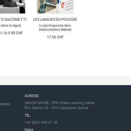
TO GIACOMETTI
LES LANGUES DU POUVOIR
e dans le regard
Le plurilinguisme dans
l'administration fédérale
tir de
9.90 CHF
17.50 CHF
ADRESSE
SAVOIR SUISSE - EPFL Rolex Learning Center
cations
RLC Station 20 - 1015 Lausanne, Suisse
TÉL.
+41 (0)21 693 21 30
EMAIL