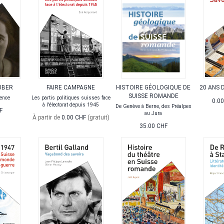
UBER
FAIRE CAMPAGNE
HISTOIRE GÉOLOGIQUE DE
20 ANS 
SUISSE ROMANDE
lence
Les partis politiques suisses face
0.0
à l'électorat depuis 1945
De Genève à Berne, des Préalpes
F
au Jura
À partir de
0.00 CHF
(gratuit)
35.00 CHF