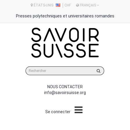
ÉTATS-UNIS
CHF
FRANÇAIS
Presses polytechniques et universitaires romandes
Rechercher
sur
le
site
NOUS CONTACTER
info@savoirsuisse.org
Se connecter