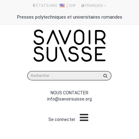
ÉTATS-UNIS
CHF
FRANÇAIS
Presses polytechniques et universitaires romandes
Rechercher
sur
le
site
NOUS CONTACTER
info@savoirsuisse.org
Se connecter