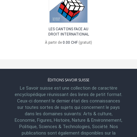
LES CANTONS FACE AU
DROIT INTERNATIONAL
À partir de
0.00 CHF
(gratuit)
ÉDITIONS SAVOIR SUISSE
Le Savoir suisse est une collection de caractère
encyclopédique réunissant des livres de petit format.
Ceux-ci donnent le dernier état des connaissances
sur toutes sortes de sujets qui concernent le pays
dans les domaines suivants: Arts & culture,
Economie, Figures, Histoire, Nature & Environnement,
Politique, Sciences & Technologies, Société. Nos
publications sont également disponibles sur la