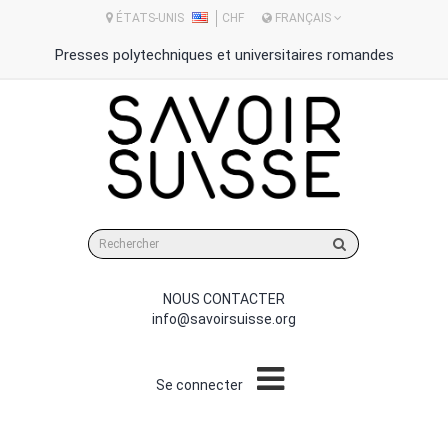
ÉTATS-UNIS
CHF
FRANÇAIS
Presses polytechniques et universitaires romandes
Rechercher
sur
le
site
NOUS CONTACTER
info@savoirsuisse.org
Se connecter