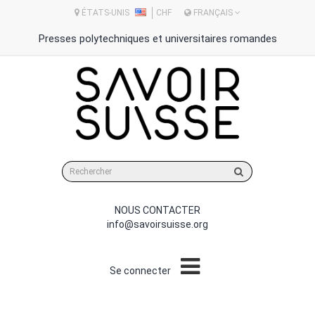
ÉTATS-UNIS
CHF
FRANÇAIS
Presses polytechniques et universitaires romandes
Rechercher
sur
le
site
NOUS CONTACTER
info@savoirsuisse.org
Se connecter