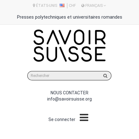
ÉTATS-UNIS
CHF
FRANÇAIS
Presses polytechniques et universitaires romandes
Rechercher
sur
le
site
NOUS CONTACTER
info@savoirsuisse.org
Se connecter